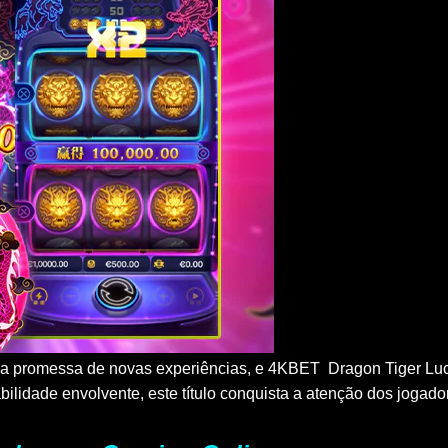
go a promessa de novas experiências, e 4KBET Dragon Tiger L
abilidade envolvente, este título conquista a atenção dos jog