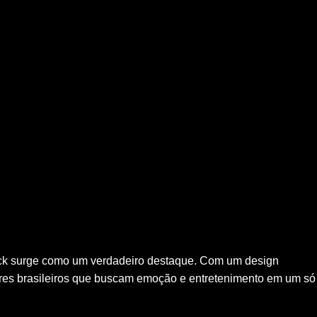
uck surge como um verdadeiro destaque. Com um design
adores brasileiros que buscam emoção e entretenimento em um só